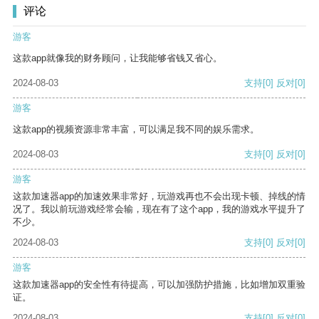
评论
游客
这款app就像我的财务顾问，让我能够省钱又省心。
2024-08-03
支持
[0]
反对
[0]
游客
这款app的视频资源非常丰富，可以满足我不同的娱乐需求。
2024-08-03
支持
[0]
反对
[0]
游客
这款加速器app的加速效果非常好，玩游戏再也不会出现卡顿、掉线的情
况了。我以前玩游戏经常会输，现在有了这个app，我的游戏水平提升了
不少。
2024-08-03
支持
[0]
反对
[0]
游客
这款加速器app的安全性有待提高，可以加强防护措施，比如增加双重验
证。
2024-08-03
支持
[0]
反对
[0]