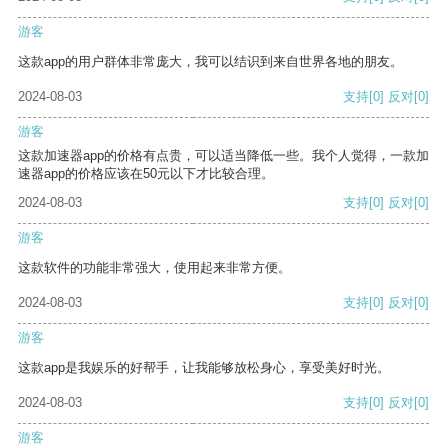
游客
这款app的用户群体非常庞大，我可以结识到来自世界各地的朋友。
2024-08-03
支持
[0]
反对
[0]
游客
这款加速器app的价格有点贵，可以适当降低一些。我个人觉得，一款加
速器app的价格应该在50元以下才比较合理。
2024-08-03
支持
[0]
反对
[0]
游客
这款软件的功能非常强大，使用起来非常方便。
2024-08-03
支持
[0]
反对
[0]
游客
这款app是我娱乐的好帮手，让我能够放松身心，享受美好时光。
2024-08-03
支持
[0]
反对
[0]
游客