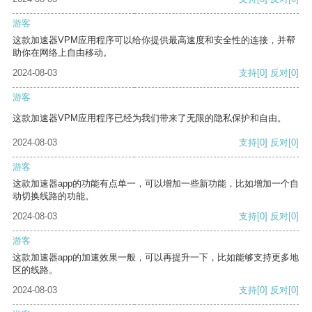
游客
这款加速器VPM应用程序可以给你提供最高速度和安全性的连接，并帮
助你在网络上自由移动。
2024-08-03
支持
[0]
反对
[0]
游客
这款加速器VPM应用程序已经为我们带来了无限的隐私保护和自由。
2024-08-03
支持
[0]
反对
[0]
游客
这款加速器app的功能有点单一，可以增加一些新功能，比如增加一个自
动切换线路的功能。
2024-08-03
支持
[0]
反对
[0]
游客
这款加速器app的加速效果一般，可以再提升一下，比如能够支持更多地
区的线路。
2024-08-03
支持
[0]
反对
[0]