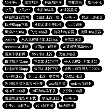
软件中心
雷霆加速
狂飙加速器
哔咔漫画
瑞乐小说
小美
小美vpn
小美加速器
加速器黑洞
风驰加速器官网
飞驰加速器下载
outline
快连vp加速器
快柠檬app下载
推特加速免费软件
ios加速器
黑洞vqn加速
飞鸟加速器
河马加速官网
旋风加速度器
outline
永久免费梯子加速器app
暴雪加速器
hammer加速器
红海pro加速器
加速器试用30分钟
雷轰下载官网
快柠檬加速器
优途加速器
快连加速器app
雷轰加速器官网
每天免费2小时加速器
快连加速器app
银河加速器下载
旋风加速官网入口2024
飞狗加速器
安心加速器下载官网
快橙加速器
黑洞加速器下载官网免费
toto加速器
quickq加速器
爬梯子加速器
海鸥加速器下载
小蜜蜂加速器
雷霆加速版安卓下载
极光加速器
outline
免费vqn试用7天
起飞加速器
ios加速器