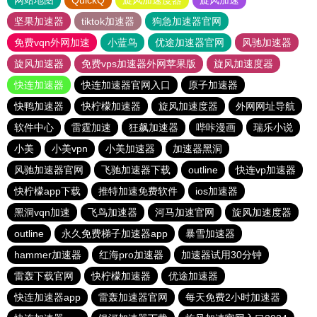
网站地图
QuickQ
旋风加速度器
旋风加速
坚果加速器
tiktok加速器
狗急加速器官网
免费vqn外网加速
小蓝鸟
优途加速器官网
风驰加速器
旋风加速器
免费vps加速器外网苹果版
旋风加速度器
快连加速器
快连加速器官网入口
原子加速器
快鸭加速器
快柠檬加速器
旋风加速度器
外网网址导航
软件中心
雷霆加速
狂飙加速器
哔咔漫画
瑞乐小说
小美
小美vpn
小美加速器
加速器黑洞
风驰加速器官网
飞驰加速器下载
outline
快连vp加速器
快柠檬app下载
推特加速免费软件
ios加速器
黑洞vqn加速
飞鸟加速器
河马加速官网
旋风加速度器
outline
永久免费梯子加速器app
暴雪加速器
hammer加速器
红海pro加速器
加速器试用30分钟
雷轰下载官网
快柠檬加速器
优途加速器
快连加速器app
雷轰加速器官网
每天免费2小时加速器