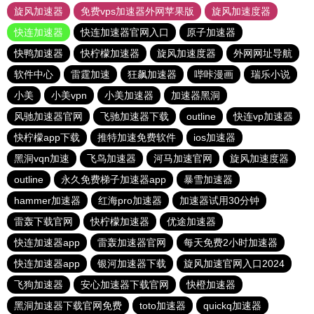
旋风加速器
免费vps加速器外网苹果版
旋风加速度器
快连加速器
快连加速器官网入口
原子加速器
快鸭加速器
快柠檬加速器
旋风加速度器
外网网址导航
软件中心
雷霆加速
狂飙加速器
哔咔漫画
瑞乐小说
小美
小美vpn
小美加速器
加速器黑洞
风驰加速器官网
飞驰加速器下载
outline
快连vp加速器
快柠檬app下载
推特加速免费软件
ios加速器
黑洞vqn加速
飞鸟加速器
河马加速官网
旋风加速度器
outline
永久免费梯子加速器app
暴雪加速器
hammer加速器
红海pro加速器
加速器试用30分钟
雷轰下载官网
快柠檬加速器
优途加速器
快连加速器app
雷轰加速器官网
每天免费2小时加速器
快连加速器app
银河加速器下载
旋风加速官网入口2024
飞狗加速器
安心加速器下载官网
快橙加速器
黑洞加速器下载官网免费
toto加速器
quickq加速器