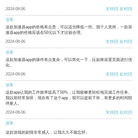
2024-08-06
支持
[0]
反对
[0]
游客
这款加速器app的价格有点贵，可以适当降低一些。我个人觉得，一款加
速器app的价格应该在50元以下才比较合理。
2024-08-06
支持
[0]
反对
[0]
游客
这款加速器app的操作有点复杂，可以简化一下，比如将设置页面进行优
化。
2024-08-06
支持
[0]
反对
[0]
游客
这款app让我的工作效率提高了50%，让我能够更轻松地完成工作任务。
我以前经常加班，现在有了这个app，我可以提前下班，有更多的时间陪
伴家人。
2024-08-06
支持
[0]
反对
[0]
游客
这款游戏的剧情非常感人，让我久久不能忘怀。