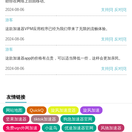
助你在网络上自由移动。
2024-08-06
支持
[0]
反对
[0]
游客
这款加速器VPM应用程序已经为我们带来了无限的流畅体验。
2024-08-06
支持
[0]
反对
[0]
游客
这款加速器app的价格有点贵，可以适当降低一些，这样会更加亲民。
2024-08-06
支持
[0]
反对
[0]
友情链接
网站地图
QuickQ
旋风加速度器
旋风加速
坚果加速器
tiktok加速器
狗急加速器官网
免费vqn外网加速
小蓝鸟
优途加速器官网
风驰加速器