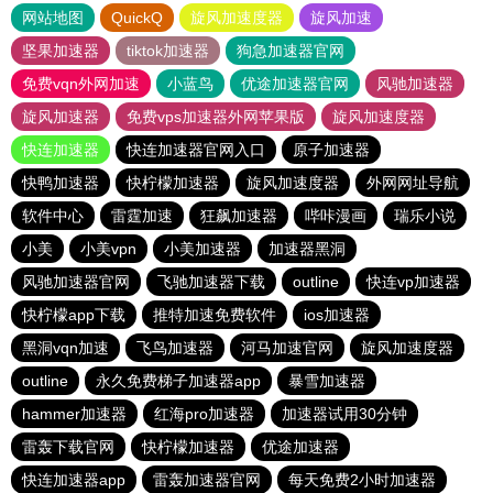
网站地图
QuickQ
旋风加速度器
旋风加速
坚果加速器
tiktok加速器
狗急加速器官网
免费vqn外网加速
小蓝鸟
优途加速器官网
风驰加速器
旋风加速器
免费vps加速器外网苹果版
旋风加速度器
快连加速器
快连加速器官网入口
原子加速器
快鸭加速器
快柠檬加速器
旋风加速度器
外网网址导航
软件中心
雷霆加速
狂飙加速器
哔咔漫画
瑞乐小说
小美
小美vpn
小美加速器
加速器黑洞
风驰加速器官网
飞驰加速器下载
outline
快连vp加速器
快柠檬app下载
推特加速免费软件
ios加速器
黑洞vqn加速
飞鸟加速器
河马加速官网
旋风加速度器
outline
永久免费梯子加速器app
暴雪加速器
hammer加速器
红海pro加速器
加速器试用30分钟
雷轰下载官网
快柠檬加速器
优途加速器
快连加速器app
雷轰加速器官网
每天免费2小时加速器