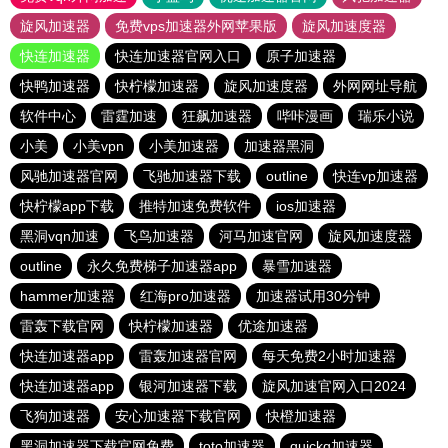
旋风加速器
免费vps加速器外网苹果版
旋风加速度器
快连加速器
快连加速器官网入口
原子加速器
快鸭加速器
快柠檬加速器
旋风加速度器
外网网址导航
软件中心
雷霆加速
狂飙加速器
哔咔漫画
瑞乐小说
小美
小美vpn
小美加速器
加速器黑洞
风驰加速器官网
飞驰加速器下载
outline
快连vp加速器
快柠檬app下载
推特加速免费软件
ios加速器
黑洞vqn加速
飞鸟加速器
河马加速官网
旋风加速度器
outline
永久免费梯子加速器app
暴雪加速器
hammer加速器
红海pro加速器
加速器试用30分钟
雷轰下载官网
快柠檬加速器
优途加速器
快连加速器app
雷轰加速器官网
每天免费2小时加速器
快连加速器app
银河加速器下载
旋风加速官网入口2024
飞狗加速器
安心加速器下载官网
快橙加速器
黑洞加速器下载官网免费
toto加速器
quickq加速器