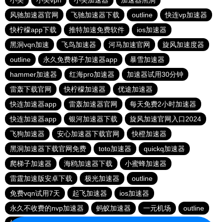
小美
小美vpn
小美加速器
加速器黑洞
风驰加速器官网
飞驰加速器下载
outline
快连vp加速器
快柠檬app下载
推特加速免费软件
ios加速器
黑洞vqn加速
飞鸟加速器
河马加速官网
旋风加速度器
outline
永久免费梯子加速器app
暴雪加速器
hammer加速器
红海pro加速器
加速器试用30分钟
雷轰下载官网
快柠檬加速器
优途加速器
快连加速器app
雷轰加速器官网
每天免费2小时加速器
快连加速器app
银河加速器下载
旋风加速官网入口2024
飞狗加速器
安心加速器下载官网
快橙加速器
黑洞加速器下载官网免费
toto加速器
quickq加速器
爬梯子加速器
海鸥加速器下载
小蜜蜂加速器
雷霆加速版安卓下载
极光加速器
outline
免费vqn试用7天
起飞加速器
ios加速器
永久不收费的nvp加速器
蚂蚁加速器
一元机场
outline