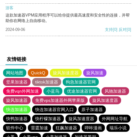
游客
这款加速器VPM应用程序可以给你提供最高速度和安全性的连接，并帮
助你在网络上自由移动。
2024-09-06
支持
[0]
反对
[0]
友情链接
网站地图
QuickQ
旋风加速度器
旋风加速
坚果加速器
tiktok加速器
狗急加速器官网
免费vqn外网加速
小蓝鸟
优途加速器官网
风驰加速器
旋风加速器
免费vps加速器外网苹果版
旋风加速度器
快连加速器
快连加速器官网入口
原子加速器
快鸭加速器
快柠檬加速器
旋风加速度器
外网网址导航
软件中心
雷霆加速
狂飙加速器
哔咔漫画
瑞乐小说