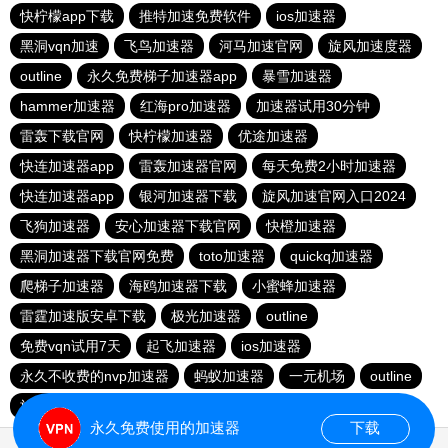
快柠檬app下载
推特加速免费软件
ios加速器
黑洞vqn加速
飞鸟加速器
河马加速官网
旋风加速度器
outline
永久免费梯子加速器app
暴雪加速器
hammer加速器
红海pro加速器
加速器试用30分钟
雷轰下载官网
快柠檬加速器
优途加速器
快连加速器app
雷轰加速器官网
每天免费2小时加速器
快连加速器app
银河加速器下载
旋风加速官网入口2024
飞狗加速器
安心加速器下载官网
快橙加速器
黑洞加速器下载官网免费
toto加速器
quickq加速器
爬梯子加速器
海鸥加速器下载
小蜜蜂加速器
雷霆加速版安卓下载
极光加速器
outline
免费vqn试用7天
起飞加速器
ios加速器
永久不收费的nvp加速器
蚂蚁加速器
一元机场
outline
旋风加速度器
自由鲸
永久免费使用的加速器
下载