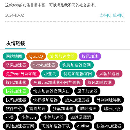
这款app的功能非常丰富，可以满足我不同的社交需求。
2024-10-02
支持
[0]
反对
[0]
友情链接
网站地图
QuickQ
旋风加速度器
旋风加速
坚果加速器
tiktok加速器
狗急加速器官网
免费vqn外网加速
小蓝鸟
优途加速器官网
风驰加速器
旋风加速器
免费vps加速器外网苹果版
旋风加速度器
快连加速器
快连加速器官网入口
原子加速器
快鸭加速器
快柠檬加速器
旋风加速度器
外网网址导航
软件中心
雷霆加速
狂飙加速器
哔咔漫画
瑞乐小说
小美
小美vpn
小美加速器
加速器黑洞
风驰加速器官网
飞驰加速器下载
outline
快连vp加速器