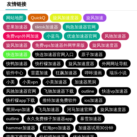
友情链接
网站地图
QuickQ
旋风加速度器
旋风加速
坚果加速器
tiktok加速器
狗急加速器官网
免费vqn外网加速
小蓝鸟
优途加速器官网
风驰加速器
旋风加速器
免费vps加速器外网苹果版
旋风加速度器
快连加速器
快连加速器官网入口
原子加速器
快鸭加速器
快柠檬加速器
旋风加速度器
外网网址导航
软件中心
雷霆加速
狂飙加速器
哔咔漫画
瑞乐小说
小美
小美vpn
小美加速器
加速器黑洞
风驰加速器官网
飞驰加速器下载
outline
快连vp加速器
快柠檬app下载
推特加速免费软件
ios加速器
黑洞vqn加速
飞鸟加速器
河马加速官网
旋风加速度器
outline
永久免费梯子加速器app
暴雪加速器
hammer加速器
红海pro加速器
加速器试用30分钟