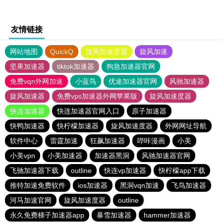
友情链接
网站地图
QuickQ
旋风加速度器
旋风加速
坚果加速器
tiktok加速器
狗急加速器官网
免费vqn外网加速
小蓝鸟
优途加速器官网
风驰加速器
旋风加速器
免费vps加速器外网苹果版
旋风加速度器
快连加速器
快连加速器官网入口
原子加速器
快鸭加速器
快柠檬加速器
旋风加速度器
外网网址导航
软件中心
雷霆加速
狂飙加速器
哔咔漫画
小美
小美vpn
小美加速器
加速器黑洞
风驰加速器官网
飞驰加速器下载
outline
快连vp加速器
快柠檬app下载
推特加速免费软件
ios加速器
黑洞vqn加速
飞鸟加速器
河马加速官网
旋风加速度器
outline
永久免费梯子加速器app
暴雪加速器
hammer加速器