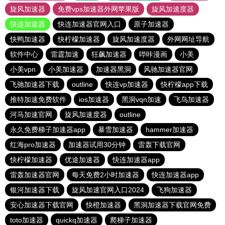
旋风加速器
免费vps加速器外网苹果版
旋风加速度器
快连加速器
快连加速器官网入口
原子加速器
快鸭加速器
快柠檬加速器
旋风加速度器
外网网址导航
软件中心
雷霆加速
狂飙加速器
哔咔漫画
小美
小美vpn
小美加速器
加速器黑洞
风驰加速器官网
飞驰加速器下载
outline
快连vp加速器
快柠檬app下载
推特加速免费软件
ios加速器
黑洞vqn加速
飞鸟加速器
河马加速官网
旋风加速度器
outline
永久免费梯子加速器app
暴雪加速器
hammer加速器
红海pro加速器
加速器试用30分钟
雷轰下载官网
快柠檬加速器
优途加速器
快连加速器app
雷轰加速器官网
每天免费2小时加速器
快连加速器app
银河加速器下载
旋风加速官网入口2024
飞狗加速器
安心加速器下载官网
快橙加速器
黑洞加速器下载官网免费
toto加速器
quickq加速器
爬梯子加速器