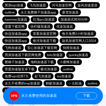
黑洞vqn加速
飞鸟加速器
河马加速官网
旋风加速度器
outline
永久免费梯子加速器app
暴雪加速器
hammer加速器
红海pro加速器
加速器试用30分钟
雷轰下载官网
快柠檬加速器
优途加速器
快连加速器app
雷轰加速器官网
每天免费2小时加速器
快连加速器app
银河加速器下载
旋风加速官网入口2024
飞狗加速器
安心加速器下载官网
快橙加速器
黑洞加速器下载官网免费
toto加速器
quickq加速器
爬梯子加速器
海鸥加速器下载
小蜜蜂加速器
雷霆加速版安卓下载
极光加速器
outline
免费vqn试用7天
起飞加速器
ios加速器
永久不收费的nvp加速器
蚂蚁加速器
一元机场
outline
旋风加速度器
自由鲸
永久免费使用的加速器
下载
0.016220s
首页
安卓
苹果
排行
推荐