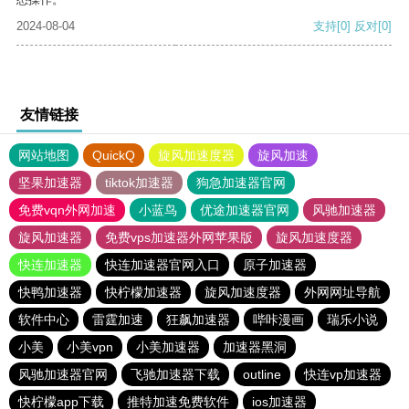
2024-08-04
支持
[0]
反对
[0]
友情链接
网站地图
QuickQ
旋风加速度器
旋风加速
坚果加速器
tiktok加速器
狗急加速器官网
免费vqn外网加速
小蓝鸟
优途加速器官网
风驰加速器
旋风加速器
免费vps加速器外网苹果版
旋风加速度器
快连加速器
快连加速器官网入口
原子加速器
快鸭加速器
快柠檬加速器
旋风加速度器
外网网址导航
软件中心
雷霆加速
狂飙加速器
哔咔漫画
瑞乐小说
小美
小美vpn
小美加速器
加速器黑洞
风驰加速器官网
飞驰加速器下载
outline
快连vp加速器
快柠檬app下载
推特加速免费软件
ios加速器