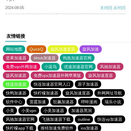
2024-08-05
支持
[0]
反对
[0]
友情链接
网站地图
QuickQ
旋风加速度器
旋风加速
坚果加速器
tiktok加速器
狗急加速器官网
免费vqn外网加速
小蓝鸟
优途加速器官网
风驰加速器
旋风加速器
免费vps加速器外网苹果版
旋风加速度器
快连加速器
快连加速器官网入口
原子加速器
快鸭加速器
快柠檬加速器
旋风加速度器
外网网址导航
软件中心
雷霆加速
狂飙加速器
哔咔漫画
瑞乐小说
小美
小美vpn
小美加速器
加速器黑洞
风驰加速器官网
飞驰加速器下载
outline
快连vp加速器
快柠檬app下载
推特加速免费软件
ios加速器