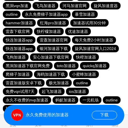
黑洞vqn加速
飞鸟加速器
河马加速官网
旋风加速度器
outline
永久免费梯子加速器app
暴雪加速器
hammer加速器
红海pro加速器
加速器试用30分钟
雷轰下载官网
快柠檬加速器
优途加速器
快连加速器app
雷轰加速器官网
每天免费2小时加速器
快连加速器app
银河加速器下载
旋风加速官网入口2024
飞狗加速器
安心加速器下载官网
快橙加速器
黑洞加速器下载官网免费
toto加速器
quickq加速器
爬梯子加速器
海鸥加速器下载
小蜜蜂加速器
雷霆加速版安卓下载
极光加速器
outline
免费vqn试用7天
起飞加速器
ios加速器
永久不收费的nvp加速器
蚂蚁加速器
一元机场
outline
旋风加速度器
自由鲸
永久免费使用的加速器
下载
0.024313s
首页
安卓
苹果
排行
推荐