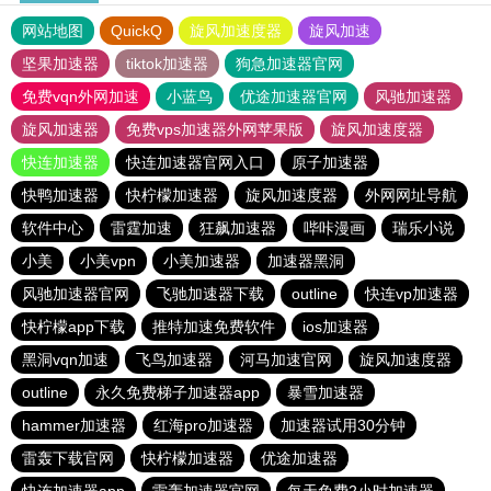
网站地图
QuickQ
旋风加速度器
旋风加速
坚果加速器
tiktok加速器
狗急加速器官网
免费vqn外网加速
小蓝鸟
优途加速器官网
风驰加速器
旋风加速器
免费vps加速器外网苹果版
旋风加速度器
快连加速器
快连加速器官网入口
原子加速器
快鸭加速器
快柠檬加速器
旋风加速度器
外网网址导航
软件中心
雷霆加速
狂飙加速器
哔咔漫画
瑞乐小说
小美
小美vpn
小美加速器
加速器黑洞
风驰加速器官网
飞驰加速器下载
outline
快连vp加速器
快柠檬app下载
推特加速免费软件
ios加速器
黑洞vqn加速
飞鸟加速器
河马加速官网
旋风加速度器
outline
永久免费梯子加速器app
暴雪加速器
hammer加速器
红海pro加速器
加速器试用30分钟
雷轰下载官网
快柠檬加速器
优途加速器