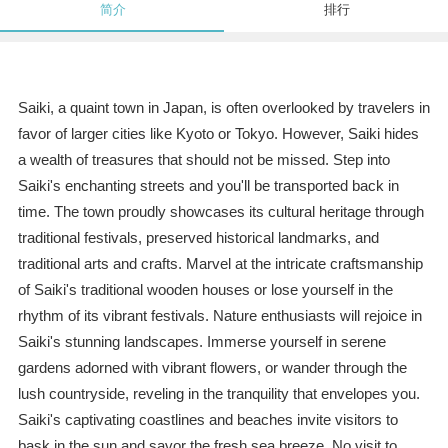
简介
排行
Saiki, a quaint town in Japan, is often overlooked by travelers in
favor of larger cities like Kyoto or Tokyo. However, Saiki hides
a wealth of treasures that should not be missed. Step into
Saiki's enchanting streets and you'll be transported back in
time. The town proudly showcases its cultural heritage through
traditional festivals, preserved historical landmarks, and
traditional arts and crafts. Marvel at the intricate craftsmanship
of Saiki's traditional wooden houses or lose yourself in the
rhythm of its vibrant festivals. Nature enthusiasts will rejoice in
Saiki's stunning landscapes. Immerse yourself in serene
gardens adorned with vibrant flowers, or wander through the
lush countryside, reveling in the tranquility that envelopes you.
Saiki's captivating coastlines and beaches invite visitors to
bask in the sun and savor the fresh sea breeze. No visit to