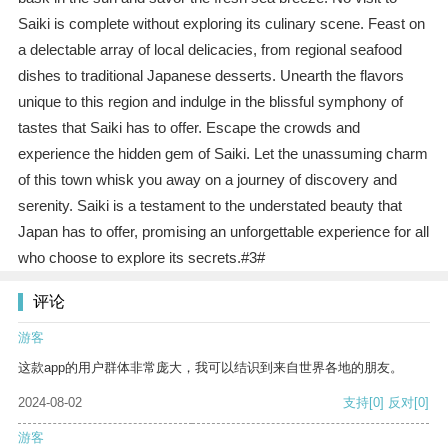
Saiki is complete without exploring its culinary scene. Feast on
a delectable array of local delicacies, from regional seafood
dishes to traditional Japanese desserts. Unearth the flavors
unique to this region and indulge in the blissful symphony of
tastes that Saiki has to offer. Escape the crowds and
experience the hidden gem of Saiki. Let the unassuming charm
of this town whisk you away on a journey of discovery and
serenity. Saiki is a testament to the understated beauty that
Japan has to offer, promising an unforgettable experience for all
who choose to explore its secrets.#3#
评论
游客
这款app的用户群体非常庞大，我可以结识到来自世界各地的朋友。
2024-08-02
支持
[0]
反对
[0]
游客