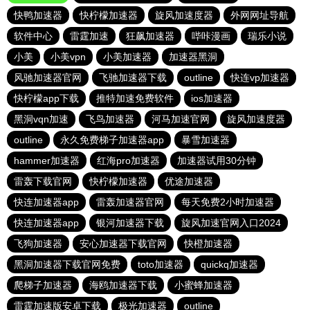
快鸭加速器
快柠檬加速器
旋风加速度器
外网网址导航
软件中心
雷霆加速
狂飙加速器
哔咔漫画
瑞乐小说
小美
小美vpn
小美加速器
加速器黑洞
风驰加速器官网
飞驰加速器下载
outline
快连vp加速器
快柠檬app下载
推特加速免费软件
ios加速器
黑洞vqn加速
飞鸟加速器
河马加速官网
旋风加速度器
outline
永久免费梯子加速器app
暴雪加速器
hammer加速器
红海pro加速器
加速器试用30分钟
雷轰下载官网
快柠檬加速器
优途加速器
快连加速器app
雷轰加速器官网
每天免费2小时加速器
快连加速器app
银河加速器下载
旋风加速官网入口2024
飞狗加速器
安心加速器下载官网
快橙加速器
黑洞加速器下载官网免费
toto加速器
quickq加速器
爬梯子加速器
海鸥加速器下载
小蜜蜂加速器
雷霆加速版安卓下载
极光加速器
outline