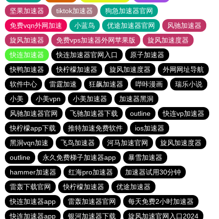
坚果加速器
tiktok加速器
狗急加速器官网
免费vqn外网加速
小蓝鸟
优途加速器官网
风驰加速器
旋风加速器
免费vps加速器外网苹果版
旋风加速度器
快连加速器
快连加速器官网入口
原子加速器
快鸭加速器
快柠檬加速器
旋风加速度器
外网网址导航
软件中心
雷霆加速
狂飙加速器
哔咔漫画
瑞乐小说
小美
小美vpn
小美加速器
加速器黑洞
风驰加速器官网
飞驰加速器下载
outline
快连vp加速器
快柠檬app下载
推特加速免费软件
ios加速器
黑洞vqn加速
飞鸟加速器
河马加速官网
旋风加速度器
outline
永久免费梯子加速器app
暴雪加速器
hammer加速器
红海pro加速器
加速器试用30分钟
雷轰下载官网
快柠檬加速器
优途加速器
快连加速器app
雷轰加速器官网
每天免费2小时加速器
快连加速器app
银河加速器下载
旋风加速官网入口2024